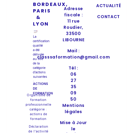
BORDEAUX,
ACTUALITÉ
Adresse
PARIS
fiscale :
CONTACT
&
11 rue
LYON
Roudier,
33500
La
LIBOURNE
certification
qualité
Mail :
a été
délivrée
classsaformation@gmail.com
au titre
de la
Tél :
catégorie
d’actions
06
suivantes
27
:
ACTIONS
35
DE
09
FORMATION
Organisme de
50
formation
Mentions
professionnelle
catégorie :
légales
actions de
formation
Mise à Jour
Déclaration
le
de l'activité