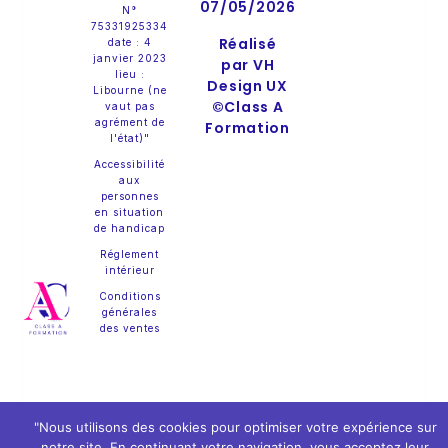
07/05/2026
N°
75331925334
Réalisé
date : 4
janvier 2023
par VH
lieu :
Design UX
Libourne (ne
©Class A
vaut pas
agrément de
Formation
l'état)"
Accessibilité
aux
personnes
en situation
de handicap
Réglement
intérieur
Conditions
générales
des ventes
"Nous utilisons des cookies pour optimiser votre expérience sur
notre site. En continuant votre navigation, vous acceptez leur