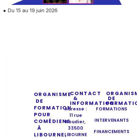
● Du 15 au 19 juin 2026
CONTACT
ORGANIS
ORGANISME
&
DE
DE
INFORMATION
FORMATI
FORMATION
Adresse :
FORMATIONS
POUR
11 rue
INTERVENANTS
COMÉDIENS
Roudier,
À
33500
FINANCEMENTS
LIBOURNE,
LIBOURNE