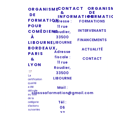
CONTACT
ORGANIS
ORGANISME
&
DE
DE
INFORMATION
FORMATI
FORMATION
Adresse :
FORMATIONS
POUR
11 rue
INTERVENANTS
COMÉDIENS
Roudier,
À
33500
FINANCEMENTS
LIBOURNE,
LIBOURNE
BORDEAUX,
ACTUALITÉ
Adresse
PARIS
fiscale :
CONTACT
&
11 rue
LYON
Roudier,
33500
La
LIBOURNE
certification
qualité
Mail :
a été
délivrée
classsaformation@gmail.com
au titre
de la
Tél :
catégorie
d’actions
06
suivantes
27