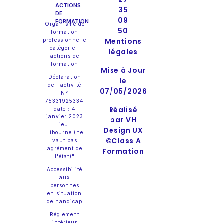
:
ACTIONS
35
DE
09
FORMATION
Organisme de
50
formation
Mentions
professionnelle
catégorie :
légales
actions de
formation
Mise à Jour
Déclaration
le
de l'activité
07/05/2026
N°
75331925334
Réalisé
date : 4
janvier 2023
par VH
lieu :
Design UX
Libourne (ne
©Class A
vaut pas
agrément de
Formation
l'état)"
Accessibilité
aux
personnes
en situation
de handicap
Réglement
intérieur