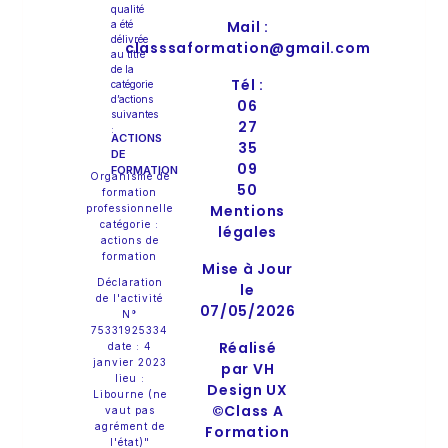
qualité
Mail :
a été
délivrée
classsaformation@gmail.com
au titre
de la
Tél :
catégorie
d’actions
06
suivantes
27
:
ACTIONS
35
DE
09
FORMATION
Organisme de
50
formation
Mentions
professionnelle
catégorie :
légales
actions de
formation
Mise à Jour
Déclaration
le
de l'activité
07/05/2026
N°
75331925334
Réalisé
date : 4
janvier 2023
par VH
lieu :
Design UX
Libourne (ne
©Class A
vaut pas
agrément de
Formation
l'état)"