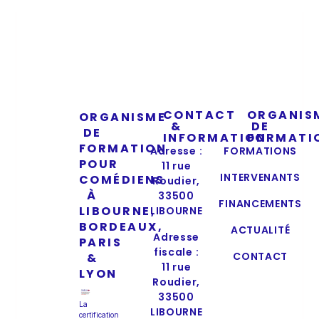
CONTACT
ORGANIS
ORGANISME
&
DE
DE
INFORMATION
FORMATI
FORMATION
Adresse :
FORMATIONS
POUR
11 rue
INTERVENANTS
COMÉDIENS
Roudier,
À
33500
FINANCEMENTS
LIBOURNE,
LIBOURNE
BORDEAUX,
ACTUALITÉ
Adresse
PARIS
fiscale :
CONTACT
&
11 rue
LYON
Roudier,
33500
La
LIBOURNE
certification