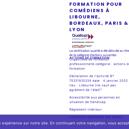
FORMATION POUR
COMÉDIENS À
LIBOURNE,
BORDEAUX, PARIS &
LYON
La certification qualité a été délivrée au titr
de la catégorie d’actions suivantes :
ACTIONS DE FORMATION
Organisme de formation
professionnelle catégorie : actions d
formation
Déclaration de l'activité N°
75331925334 date : 4 janvier 2023
lieu : Libourne (ne vaut pas
agrément de l'état)"
Accessibilité aux personnes en
situation de handicap
Réglement intérieur
Conditions générales des ventes
 expérience sur notre site. En continuant votre navigation, vous acceptez