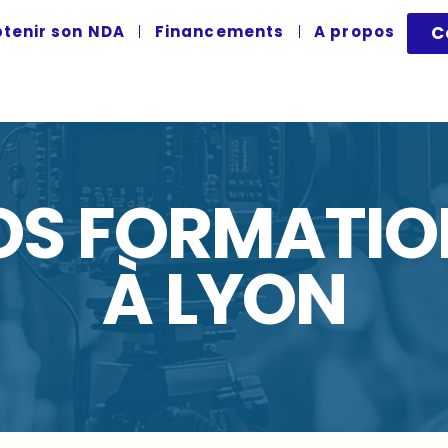
tenir son NDA
Financements
A propos
C
OS FORMATIO
À LYON