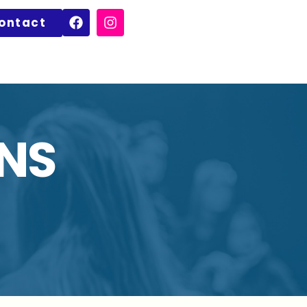
ontact
NS