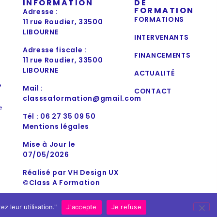
INFORMATION
DE
FORMATION
Adresse :
FORMATIONS
11 rue Roudier, 33500
LIBOURNE
INTERVENANTS
Adresse fiscale :
FINANCEMENTS
11 rue Roudier, 33500
LIBOURNE
ACTUALITÉ
e
Mail :
CONTACT
classsaformation@gmail.com
e
Tél : 06 27 35 09 50
Mentions légales
Mise à Jour le
07/05/2026
Réalisé par VH Design UX
©Class A Formation
 leur utilisation."
J'accepte
Je refuse