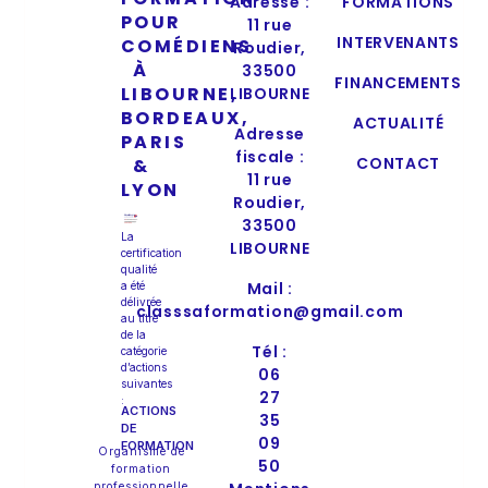
Adresse :
FORMATIONS
POUR
11 rue
INTERVENANTS
COMÉDIENS
Roudier,
À
33500
FINANCEMENTS
LIBOURNE,
LIBOURNE
BORDEAUX,
ACTUALITÉ
Adresse
PARIS
fiscale :
CONTACT
&
11 rue
LYON
Roudier,
33500
La
LIBOURNE
certification
qualité
Mail :
a été
délivrée
classsaformation@gmail.com
au titre
de la
Tél :
catégorie
d’actions
06
suivantes
27
:
ACTIONS
35
DE
09
FORMATION
Organisme de
50
formation
professionnelle