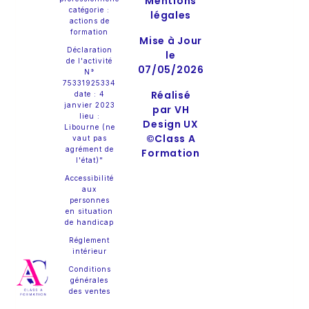
Mentions
catégorie :
légales
actions de
formation
Mise à Jour
Déclaration
le
de l'activité
07/05/2026
N°
75331925334
Réalisé
date : 4
janvier 2023
par VH
lieu :
Design UX
Libourne (ne
©Class A
vaut pas
agrément de
Formation
l'état)"
Accessibilité
aux
personnes
en situation
de handicap
Réglement
intérieur
Conditions
générales
des ventes