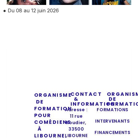
● Du 08 au 12 juin 2026
CONTACT
ORGANIS
ORGANISME
&
DE
DE
INFORMATION
FORMATI
FORMATION
Adresse :
FORMATIONS
POUR
11 rue
INTERVENANTS
COMÉDIENS
Roudier,
À
33500
FINANCEMENTS
LIBOURNE,
LIBOURNE