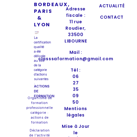
BORDEAUX,
ACTUALITÉ
Adresse
PARIS
fiscale :
CONTACT
&
11 rue
LYON
Roudier,
33500
La
LIBOURNE
certification
qualité
Mail :
a été
délivrée
classsaformation@gmail.com
au titre
de la
Tél :
catégorie
d’actions
06
suivantes
27
:
ACTIONS
35
DE
09
FORMATION
Organisme de
50
formation
Mentions
professionnelle
catégorie :
légales
actions de
formation
Mise à Jour
Déclaration
le
de l'activité