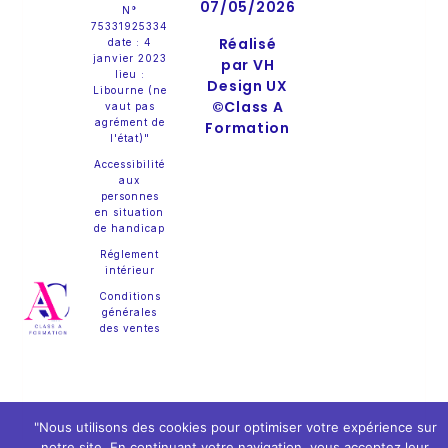
07/05/2026
N°
75331925334
Réalisé
date : 4
janvier 2023
par VH
lieu :
Design UX
Libourne (ne
©Class A
vaut pas
agrément de
Formation
l'état)"
Accessibilité
aux
personnes
en situation
de handicap
Réglement
intérieur
Conditions
générales
des ventes
"Nous utilisons des cookies pour optimiser votre expérience sur
notre site. En continuant votre navigation, vous acceptez leur